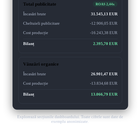
Total publicitate
ROAS
2,44x
Încasări brute
31.545,13 EUR
Cheltuieli publicitare
-
12.906,05 EUR
Cost producție
-
16.243,38 EUR
Bilanț
2.395,70 EUR
Vânzări organice
Încasări brute
26.901,47 EUR
Cost producție
-
13.834,68 EUR
Bilanț
13.066,79 EUR
Explorează secțiunile dashboardului. Toate cifrele sunt date de
exemplu anonimizate.