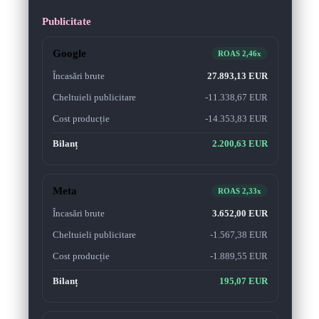
Publicitate
Google
ROAS
2,46x
Încasări brute
27.893,13 EUR
Cheltuieli publicitare
-
11.338,67 EUR
Cost producție
-
14.353,83 EUR
Bilanț
2.200,63 EUR
Meta
ROAS
2,33x
Încasări brute
3.652,00 EUR
Cheltuieli publicitare
-
1.567,38 EUR
Cost producție
-
1.889,55 EUR
Bilanț
195,07 EUR