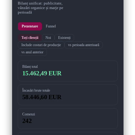
Bilanț unificat: publicitate,
vânzări organice și marje pe
perioadă
Prezentare
Funnel
Toți clienții
Noi
Existenți
Include costuri de producție
vs perioada anterioară
vs anul anterior
Bilanț total
15.462,49 EUR
Încasări brute totale
58.446,60 EUR
Comenzi
242