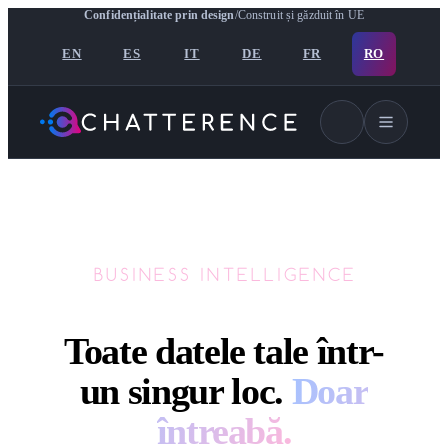
Confidențialitate prin design
/
Construit și găzduit în UE
EN
ES
IT
DE
FR
RO
BUSINESS INTELLIGENCE
Toate datele tale într-
un singur loc.
Doar
întreabă.