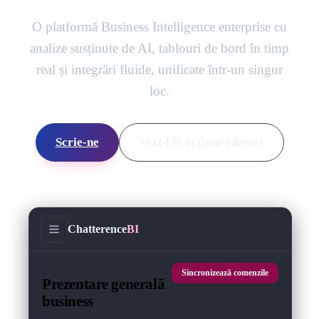
O platformă Business Intelligence enterprise cu
analize susținute de AI, tablouri de bord în timp
real și integrări fluide, unificate într-un singur
loc.
Scrie-ne
Vezi-l în acțiune (demo)
Chatterence
BI
Sincronizează comenzile
Prezentare generală
business