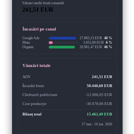
Valoare medie brută comandă
241,51 EUR
Încasări pe canal
Google Ads
27.893,13 EUR
48 %
Meta
3.652,00 EUR
6 %
Organic
26.901,47 EUR
46 %
Vânzări totale
AOV
241,51 EUR
Încasări brute
58.446,60 EUR
Cheltuieli publicitare
-
12.906,05 EUR
Cost producție
-
30.078,06 EUR
Bilanț total
15.462,49 EUR
17 mai - 16 iun. 2026